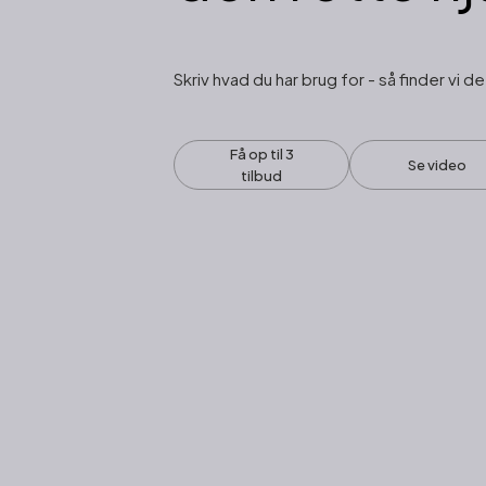
Skriv hvad du har brug for - så finder vi de
Få op til 3
Se video
tilbud