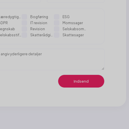
Bæredygtighedsrapportering
Bogføring
ESG
GDPR
IT revision
Momssager
egnskab
Revision
Selskabsomdannelser
Selskabsstiftelse
Skatterådgivning
Skattesager