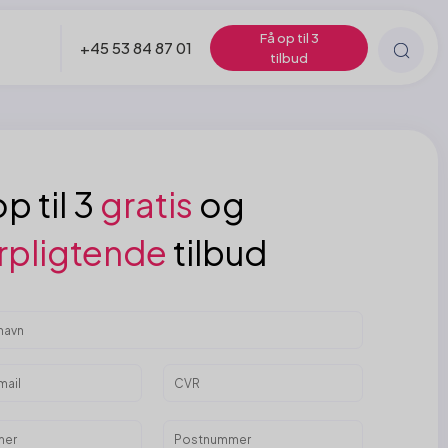
Få op til 3
+45 53 84 87 01
tilbud
p til 3
gratis
og
rpligtende
tilbud