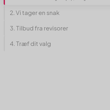
2. Vi tager en snak
En af vores konsulenter ringer dig op for at få styr på detaljerne
3. Tilbud fra revisorer
Inden længe får du 3 konkrete forslag at vælge imellem.
4. Træf dit valg
Vælg den revisor, der passer bedst til dine behov.