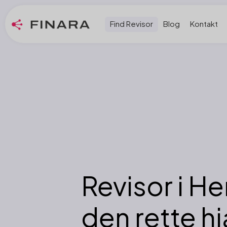
Find Revisor
Blog
Kontakt
Revisor i He
den rette h