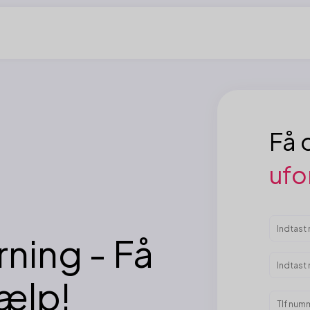
Få o
ufo
rning - Få
jælp!