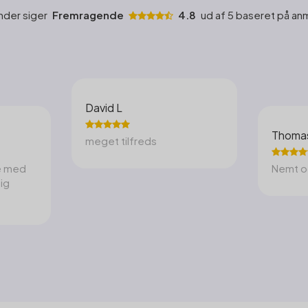
nder siger
Fremragende
4.8
ud af 5 baseret på an
David L
Thoma
meget tilfreds
se med
Nemt o
tig