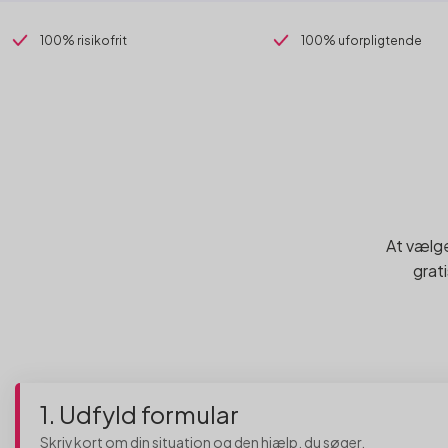
100% risikofrit
100% uforpligtende
At vælge
grati
1. Udfyld formular
Skriv kort om din situation og den hjælp, du søger.