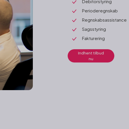
Debitorstyring
Perioderegnskab
Regnskabsassistance
Sagsstyring
Fakturering
Indhent tilbud
nu