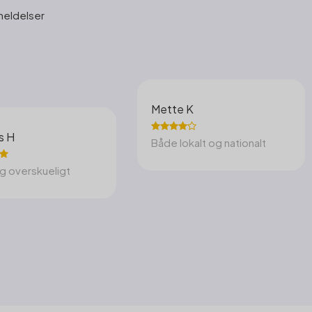
meldelser
Mette K
s H
Både lokalt og nationalt
g overskueligt