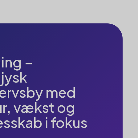
ing –
jysk
vervsby med
ur, vækst og
esskab i fokus