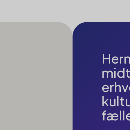
Hern
midt
erh
kult
fæll