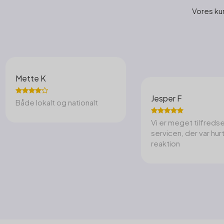
Vores ku
Mette K
Jesper F
Både lokalt og nationalt
Vi er meget tilfred
servicen, der var hur
reaktion